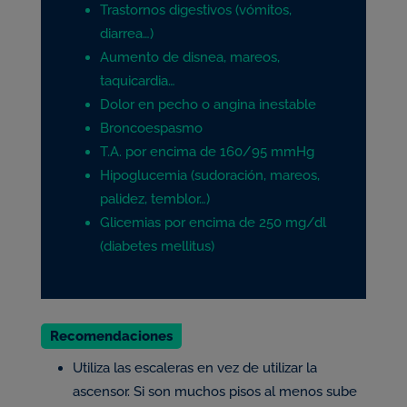
Trastornos digestivos (vómitos,
diarrea…)
Aumento de disnea, mareos,
taquicardia…
Dolor en pecho o angina inestable
Broncoespasmo
T.A. por encima de 160/95 mmHg
Hipoglucemia (sudoración, mareos,
palidez, temblor…)
Glicemias por encima de 250 mg/dl
(diabetes mellitus)
Recomendaciones
Utiliza las escaleras en vez de utilizar la
ascensor. Si son muchos pisos al menos sube